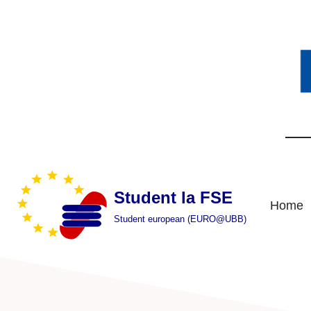
Skip
to
content
Student la FSE
Home
Student european (EURO@UBB)