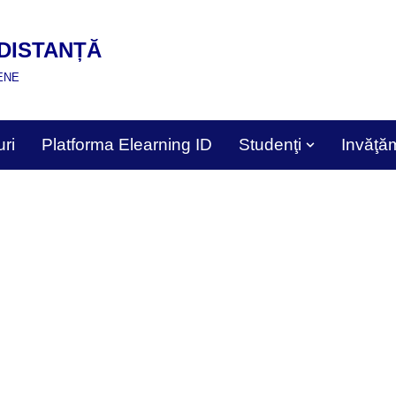
DISTANȚĂ
ENE
ri
Platforma Elearning ID
Studenţi
Invăţă