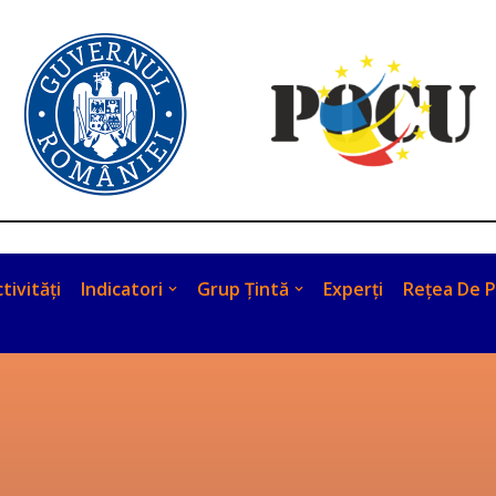
tivități
Indicatori
Grup Țintă
Experți
Rețea De P