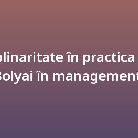
plinaritate în practic
Bolyai în management