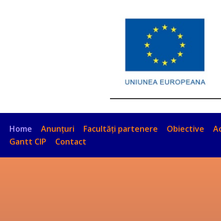
Skip
to
content
Home
Anunțuri
Facultăți partenere
Obiective
Ac
Gantt CIP
Contact