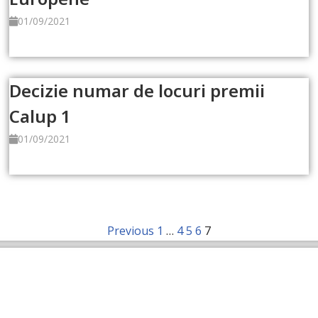
01/09/2021
Read more
Decizie numar de locuri premii
Calup 1
01/09/2021
Read more
Previous
1
…
4
5
6
7