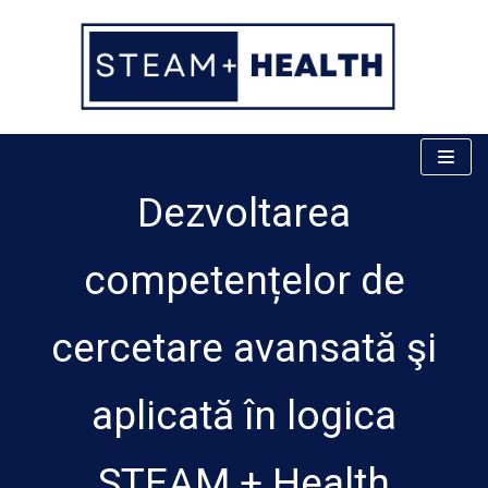
Skip
to
content
Dezvoltarea
competențelor de
cercetare avansată şi
aplicată în logica
STEAM + Health