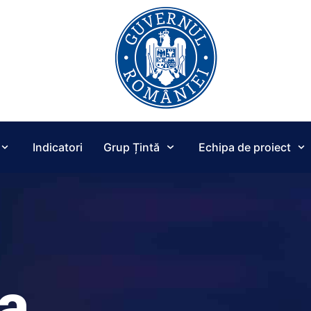
Indicatori
Grup Țintă
Echipa de proiect
a