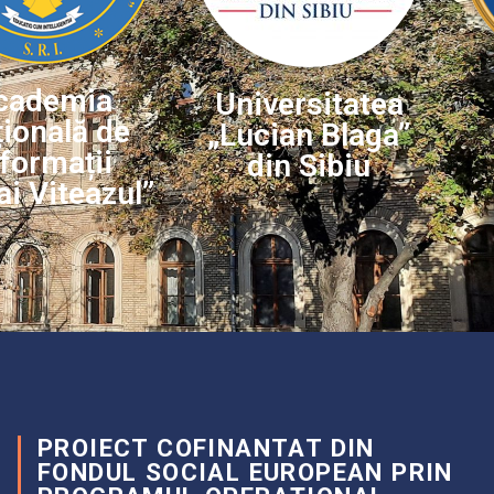
cademia
Universitatea
ională de
„Lucian Blaga”
nformații
din Sibiu
i Viteazul”
PROIECT COFINANTAT DIN
FONDUL SOCIAL EUROPEAN PRIN