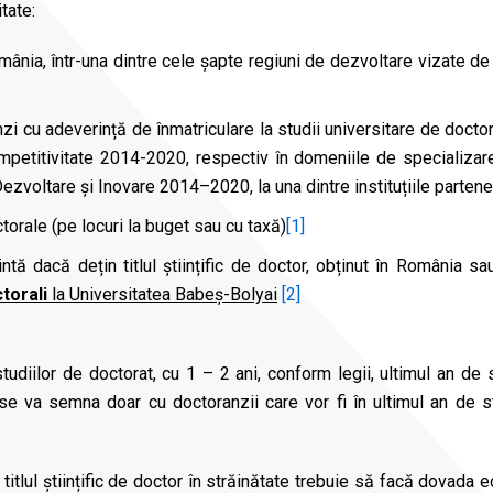
tate:
mânia, într-una dintre cele șapte regiuni de dezvoltare vizate de
 cu adeverință de înmatriculare la studii universitare de doctora
petitivitate 2014-2020, respectiv în domeniile de specializare in
Dezvoltare și Inovare 2014–2020, la una dintre instituțiile parte
ctorale (pe locuri la buget sau cu taxă)
[1]
intă dacă dețin titlul științific de doctor, obținut în România sa
torali
la Universitatea Babeș-Bolyai
[2]
udiilor de doctorat, cu 1 – 2 ani, conform legii, ultimul an de s
se va semna doar cu doctoranzii care vor fi în ultimul an de s
 titlul științific de doctor în străinătate trebuie să facă dovada 