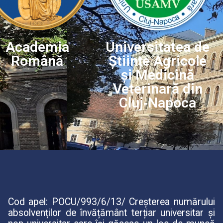
Academia
Universitatea de
Română
Științe Agricole
și Medicină
Veterinară din
Cluj‐Napoca
Cod apel: POCU/993/6/13/ Creșterea numărului
absolvenților de învățământ terțiar universitar și