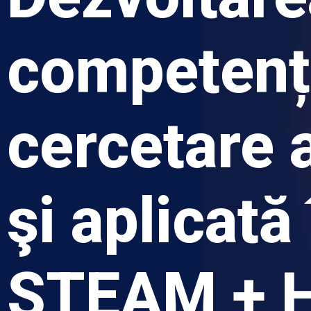
competenț
cercetare 
şi aplicată
STEAM + H