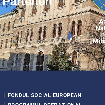
Parteneri
A
Naț
I
„Miha
FONDUL SOCIAL EUROPEAN