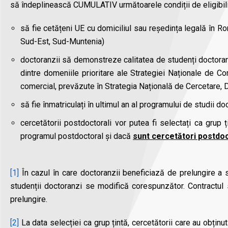
să îndeplinească CUMULATIV următoarele condiții de eligibili
să fie cetățeni UE cu domiciliul sau reședința legală în Ro
Sud-Est, Sud-Muntenia)
doctoranzii să demonstreze calitatea de studenți doctoranzi
dintre domeniile prioritare ale Strategiei Naționale de Com
comercial, prevăzute în Strategia Națională de Cercetare, 
să fie înmatriculați în ultimul an al programului de studii do
cercetătorii postdoctorali vor putea fi selectați ca grup ț
programul postdoctoral și dacă
sunt cercetători postdoc
[1]
În cazul în care doctoranzii beneficiază de prelungire a st
studenții doctoranzi se modifică corespunzător. Contractul 
prelungire.
[2]
La data selecției ca grup țintă, cercetătorii care au obținut