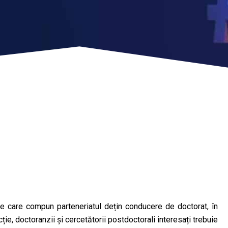
ățile care compun parteneriatul dețin conducere de doctorat, în
e, doctoranzii și cercetătorii postdoctorali interesați trebuie