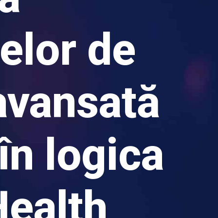
elor de
avansată
 în logica
ealth