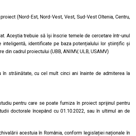
 proiect (Nord-Est, Nord-Vest, Vest, Sud-Vest Oltenia, Centru,
t. Aceștia trebuie să își înscrie temele de cercetare într-unul
teligentă, identificate pe baza potențialului lor științific și
nere din cadrul proiectului (UBB, ANIMV, ULB, USAMV)
u în străinătate, cu cel mult cinci ani înainte de admiterea la
tudiu pentru care se poate furniza în proiect sprijinul pentru
tudii doctorale începând cu 01.10.2022, sau în ultimul an de
echivalării acestuia în România, conform legislației naționale în